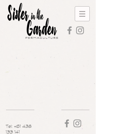
Tel:
+61 438
133 141